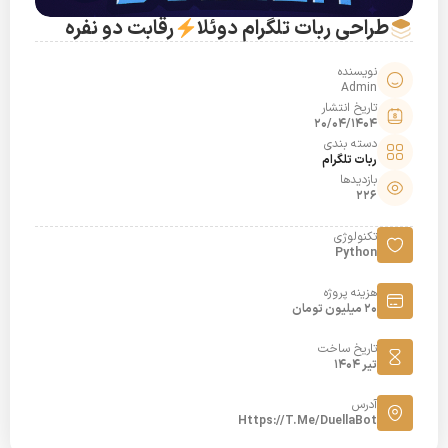
طراحی ربات تلگرام دوئلا
رقابت دو نفره
نویسنده
Admin
تاریخ انتشار
20/04/1404
دسته بندی
ربات تلگرام
بازدیدها
226
تکنولوژی
Python
هزینه پروژه
20 میلیون تومان
تاریخ ساخت
تیر 1404
آدرس
Https://t.me/DuellaBot